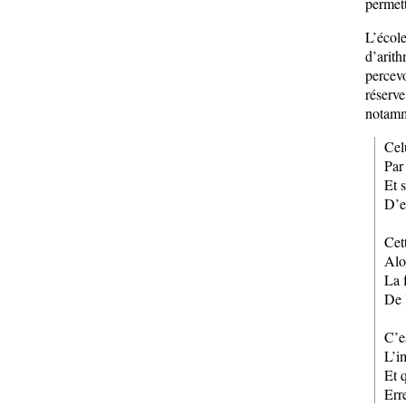
permett
L’école
d’arit
percev
réserv
notamm
Cel
Par
Et 
D’e
Cet
Alo
La 
De 
C’e
L’i
Et 
Erre