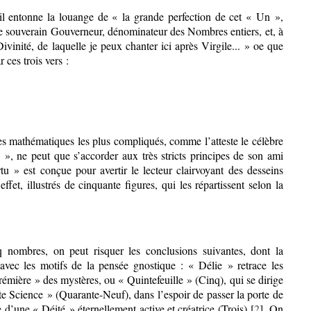
il entonne la louange de « la grande perfection de cet « Un »,
e souverain Gouverneur, dénominateur des Nombres entiers, et, à
vinité, de laquelle je peux chanter ici après Virgile... » oe que
ces trois vers :
thes mathématiques les plus compliqués, comme l’atteste le célèbre
», ne peut que s’accorder aux très stricts principes de son ami
rtu » est conçue pour avertir le lecteur clairvoyant des desseins
et, illustrés de cinquante figures, qui les répartissent selon la
inq nombres, on peut risquer les conclusions suivantes, dont la
avec les motifs de la pensée gnostique : « Délie » retrace les
rémière » des mystères, ou « Quintefeuille » (Cinq), qui se dirige
ute Science » (Quarante-Neuf), dans l’espoir de passer la porte de
d’une « Déité » éternellement active et créatrice (Trois) [
2
]. On