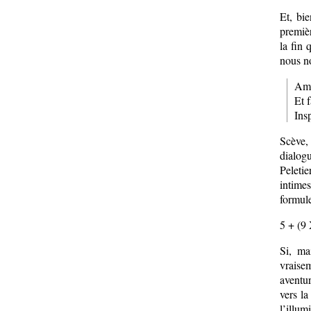
Et, bi
premiè
la fin 
nous n
Ame
Et 
Ins
Scève, 
dialog
Peletie
intimes
formule
5 + (9
Si, ma
vraise
aventur
vers la
l’illum