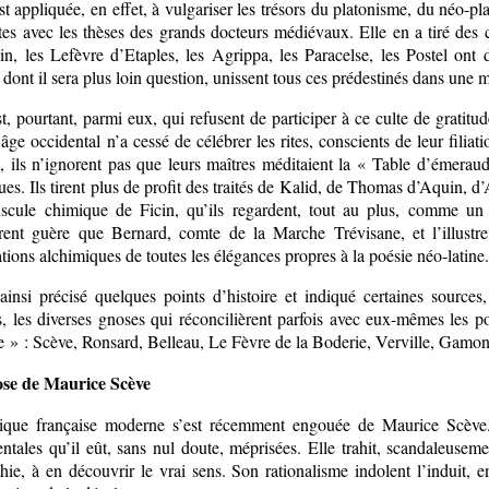
est appliquée, en effet, à vulgariser les trésors du platonisme, du néo-
tes avec les thèses des grands docteurs médiévaux. Elle en a tiré des c
in, les Lefèvre d’Etaples, les Agrippa, les Paracelse, les Postel ont 
 dont il sera plus loin question, unissent tous ces prédestinés dans une
st, pourtant, parmi eux, qui refusent de participer à ce culte de gratitu
ge occidental n’a cessé de célébrer les rites, conscients de leur filiat
, ils n’ignorent pas que leurs maîtres méditaient la « Table d’émeraud
ues. Ils tirent plus de profit des traités de Kalid, de Thomas d’Aquin,
uscule chimique de Ficin, qu’ils regardent, tout au plus, comme un 
rent guère que Bernard, comte de la Marche Trévisane, et l’illustre
tions alchimiques de toutes les élégances propres à la poésie néo-latine
ainsi précisé quelques points d’histoire et indiqué certaines sources
s, les diverses gnoses qui réconcilièrent parfois avec eux-mêmes les p
e » : Scève, Ronsard, Belleau, Le Fèvre de la Boderie, Verville, Gamo
se de Maurice Scève
tique française moderne s’est récemment engouée de Maurice Scève. E
ntales qu’il eût, sans nul doute, méprisées. Elle trahit, scandaleusem
ie, à en découvrir le vrai sens. Son rationalisme indolent l’induit, en