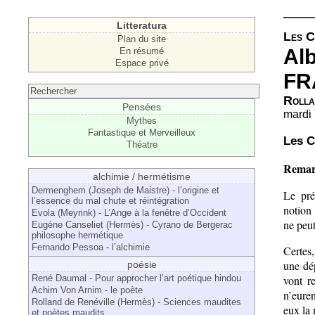
Litteratura
Les C
Plan du site
Al
En résumé
Espace privé
FR
Rolla
Pensées
mardi
Mythes
Fantastique et Merveilleux
Les C
Théatre
Remarq
alchimie / hermétisme
Dermenghem (Joseph de Maistre) - l’origine et
Le pré
l’essence du mal chute et réintégration
notion 
Evola (Meyrink) - L’Ange à la fenêtre d’Occident
ne peut
Eugène Canseliet (Hermès) - Cyrano de Bergerac
philosophe hermétique
Fernando Pessoa - l’alchimie
Certes
une dép
poésie
vont r
René Daumal - Pour approcher l’art poétique hindou
Achim Von Arnim - le poète
n’euren
Rolland de Renéville (Hermès) - Sciences maudites
eux la 
et poètes maudits