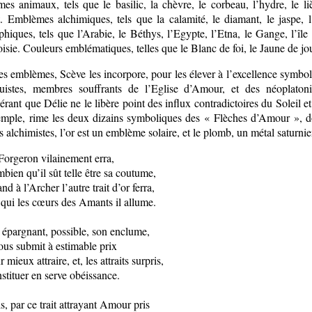
s animaux, tels que le basilic, la chèvre, le corbeau, l’hydre, le liè
t. Emblèmes alchimiques, tels que la calamité, le diamant, le jaspe, 
hiques, tels que l’Arabie, le Béthys, l’Egypte, l’Etna, le Gange, l’îl
isie. Couleurs emblématiques, telles que le Blanc de foi, le Jaune de jou
s emblèmes, Scève les incorpore, pour les élever à l’excellence symboli
quistes, membres souffrants de l’Eglise d’Amour, et des néoplatoni
rant que Délie ne le libère point des influx contradictoires du Soleil et
emple, rime les deux dizains symboliques des « Flèches d’Amour », dont
s alchimistes, l’or est un emblème solaire, et le plomb, un métal saturnie
Forgeron vilainement erra,
bien qu’il sût telle être sa coutume,
d à l’Archer l’autre trait d’or ferra,
 qui les cœurs des Amants il allume.
 épargnant, possible, son enclume,
nous submit à estimable prix
 mieux attraire, et, les attraits surpris,
stituer en serve obéissance.
s, par ce trait attrayant Amour pris