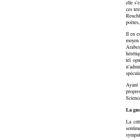
elle s’
ces tex
Reuchl
poètes,
Il en e
moyen â
Arabes
hérétiq
tel op
n’admi
spécula
Ayant 
propre
Scienc
La gno
La cri
sentime
sympath