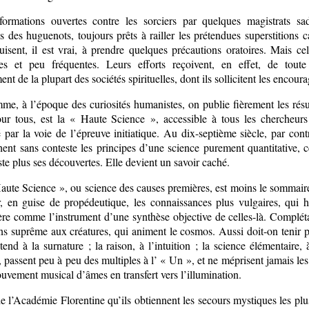
formations ouvertes contre les sorciers par quelques magistrats sad
s des huguenots, toujours prêts à railler les prétendues superstitions c
uisent, il est vrai, à prendre quelques précautions oratoires. Mais cel
es et peu fréquentes. Leurs efforts reçoivent, en effet, de toute
ent de la plupart des sociétés spirituelles, dont ils sollicitent les encou
me, à l’époque des curiosités humanistes, on publie fièrement les résu
our tous, est la « Haute Science », accessible à tous les chercheur
 par la voie de l’épreuve initiatique. Au dix-septième siècle, par cont
ent sans conteste les principes d’une science purement quantitative, ce
te plus ses découvertes. Elle devient un savoir caché.
ute Science », ou science des causes premières, est moins le sommaire 
er, en guise de propédeutique, les connaissances plus vulgaires, qui
re comme l’instrument d’une synthèse objective de celles-là. Complétan
ns suprême aux créatures, qui animent le cosmos. Aussi doit-on tenir po
 tend à la surnature ; la raison, à l’intuition ; la science élémentai
, passent peu à peu des multiples à l’ « Un », et ne méprisent jamais les
uvement musical d’âmes en transfert vers l’illumination.
e l’Académie Florentine qu’ils obtiennent les secours mystiques les plu