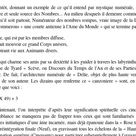
entôt, donnant un exemple de ce qu’il entend par mystique numérale, 
re et seule source des Nombres... Au milieu desquels il demeure comm
qu’il soit partout, Numérateur des nombres rompus, vraie image de la Di
ommerons « une courte antienne à l’Ame du Monde » qui se termine par 
, qui est par les membres diffuse,
fait mouvoir ce grand Corps univers,
pirant vie aux Animants divers.
qui charme ses amis par sa dextérité à les guider à travers les labyrin
ue de Tyard « Scève, ou Discours du Temps de l’An et de ses Parties 
r. De fait, l’architecture numérale de « Délie, objet de plus haute ve
 de son auteur. Les dizains que renferme ce « canzoniere » sont, en eff
 que voici :
 X 49) + 3
intenant, l’on interprète d’après leur signification spirituelle ces c
mblance ne manquera pas de frapper tous ceux qui sont familiarisés 
es initiatiques d’une âme incarnée, mais déjà épanouie dans la « Rose t
 réintégration finale (Neuf), en gravissant tous les échelons de la « Ha
ination suprême (Cinquante) pour participer substantiellement à l’œuvre 