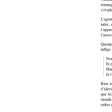
remarq
s’évade
L’agen
mère, 
l’appar
l’assoc
Quoique
inflige
Non
Et 
Mai
Je 
Rien n’
d’idée
que Sc
monde,
enfers 