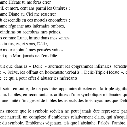
me Hécate tu me feras errer
vif, et mort, cent ans parmi les Ombres ;
me Diane au Ciel me resserrer
ù descendis en ces mortels encombres ;
me régnante aux infernales ombres,
indriras ou accroîtras mes peines.
s comme Lune, infuse dans mes veines,
e tu fus, es, et seras, Délie,
Amour a joint à mes pensées vaines
fort que Mort jamais ne l’en délie.
suit que dans la « Délie » alternent les épigrammes infernales, terres
 », Scève, les offrant en holocauste verbal à « Délie-Triple-Hécate », do
re, ce qui a pour effet d’abuser les mécréants.
d soin, en outre, de ne pas faire apparaître directement la triple signi
 aux habiles, en recourant aux artifices d’une symbolique millénaire, qu
à une unité d’images et de fables les aspects des trois royaumes que Dél
ons encore que le symbole scévien ne peut jamais être représenté pa
ent narratif, un complexe d’emblèmes relativement clairs, qui n’acqu
 du symbole. Emblèmes végétaux, tels que l’absinthe, Paloès, l’ambre, le