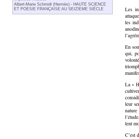
Albert-Marie Schmidt (Hermès) - HAUTE SCIENCE
Les in
ET POESIE FRANÇAISE AU SEIZIEME SIÈCLE
attaque
les ind
anodin
l’agrém
En som
qui, p
volonté
triomph
manifes
La « Ha
cultiv
considè
leur se
nature
l’étude
lent mo
C’est d