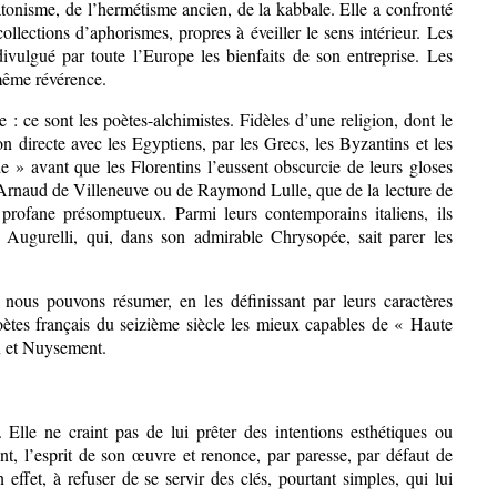
platonisme, de l’hermétisme ancien, de la kabbale. Elle a confronté
ollections d’aphorismes, propres à éveiller le sens intérieur. Les
divulgué par toute l’Europe les bienfaits de son entreprise. Les
 même révérence.
de : ce sont les poètes-alchimistes. Fidèles d’une religion, dont le
ion directe avec les Egyptiens, par les Grecs, les Byzantins et les
e » avant que les Florentins l’eussent obscurcie de leurs gloses
 d’Arnaud de Villeneuve ou de Raymond Lulle, que de la lecture de
profane présomptueux. Parmi leurs contemporains italiens, ils
 Augurelli, qui, dans son admirable Chrysopée, sait parer les
.
, nous pouvons résumer, en les définissant par leurs caractères
oètes français du seizième siècle les mieux capables de « Haute
n et Nuysement.
lle ne craint pas de lui prêter des intentions esthétiques ou
ent, l’esprit de son œuvre et renonce, par paresse, par défaut de
 effet, à refuser de se servir des clés, pourtant simples, qui lui