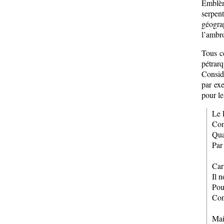
Emblème
serpen
géograp
l’ambro
Tous ce
pétrar
Considé
par ex
pour le
Le 
Com
Quan
Par
Car
Il 
Pour
Con
Mai