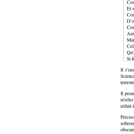
Com
Et 
Com
D’o
Com
Amo
Mai
Cell
Qu’
Si 
Il s’en
Science
terrest
Il pren
révéler
réduit 
Précis
sobrem
obscure