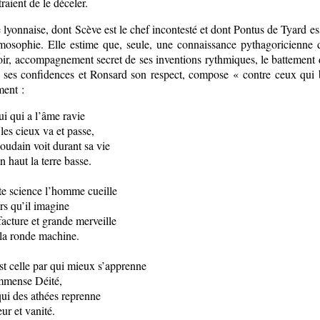
raient de le déceler.
 lyonnaise, dont Scève est le chef incontesté et dont Pontus de Tyard ess
hmosophie. Elle estime que, seule, une connaissance pythagoricienne 
oir, accompagnement secret de ses inventions rythmiques, le battemen
e ses confidences et Ronsard son respect, compose « contre ceux qui 
ent :
ui qui a l’âme ravie
 les cieux va et passe,
soudain voit durant sa vie
n haut la terre basse.
te science l’homme cueille
rs qu’il imagine
facture et grande merveille
la ronde machine.
st celle par qui mieux s’apprenne
mmense Déité,
qui des athées reprenne
ur et vanité.