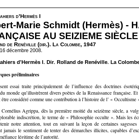
ahiers d’Hermès I
bert-Marie Schmidt (Hermès) 
ANÇAISE AU SEIZIEME SIÈCLE
nd de Renéville (dir.). La Colombe, 1947
 16 décembre 2008.
ahiers d’Hermès I. Dir. Rolland de Renéville. La Colomb
ues préliminaires
sent essai traite principalement de l’influence des doctrines ésotéri
du monde qu’illustrèrent divers poètes de la Renaissance française. Et 
 être considéré comme une contribution à l’histoire de l’ « Occultisme 
, Cornélius Agrippa, dès la première moitié du seizième siècle, a vulg
lorable indiscrétion, le terme de « Philosophie occulte ». Mais les éc
etenir notre attention, tout en suivant la leçon de certaines sagesses
t jamais le sentiment de tenter des démarches illicites, capables d’exc
méfiance légitime de l’autorité.