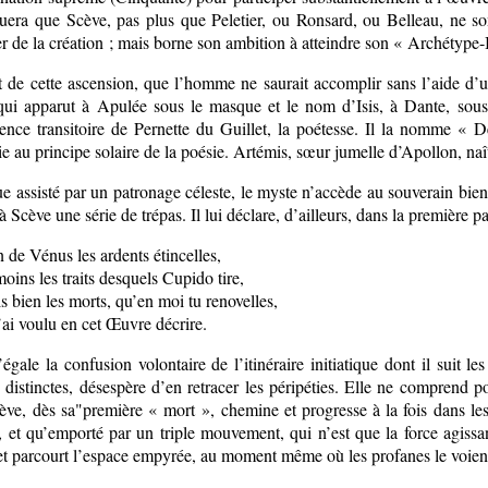
uera que Scève, pas plus que Peletier, ou Ronsard, ou Belleau, ne so
r de la création ; mais borne son ambition à atteindre son « Archétype
t de cette ascension, que l’homme ne saurait accomplir sans l’aide d’u
qui apparut à Apulée sous le masque et le nom d’Isis, à Dante, sous 
ence transitoire de Pernette du Guillet, la poétesse. Il la nomme « Dél
ie au principe solaire de la poésie. Artémis, sœur jumelle d’Apollon, naî
 assisté par un patronage céleste, le myste n’accède au souverain bien
 à Scève une série de trépas. Il lui déclare, d’ailleurs, dans la première p
 de Vénus les ardents étincelles,
moins les traits desquels Cupido tire,
s bien les morts, qu’en moi tu renovelles,
t’ai voulu en cet Œuvre décrire.
égale la confusion volontaire de l’itinéraire initiatique dont il suit 
s distinctes, désespère d’en retracer les péripéties. Elle ne comprend
ève, dès sa"première « mort », chemine et progresse à la fois dans les
 et qu’emporté par un triple mouvement, qui n’est que la force agissan
et parcourt l’espace empyrée, au moment même où les profanes le voient 