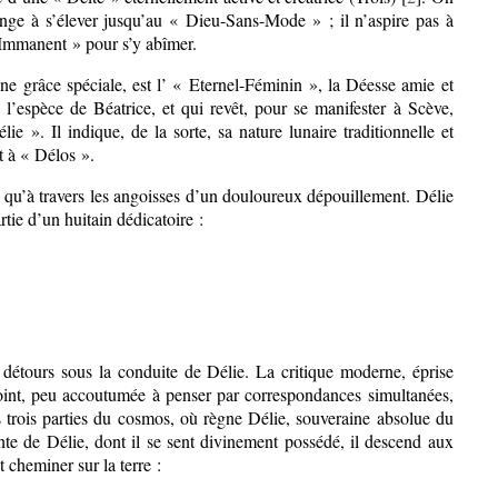
nge à s’élever jusqu’au « Dieu-Sans-Mode » ; il n’aspire pas à
-Immanent » pour s’y abîmer.
ne grâce spéciale, est l’ « Eternel-Féminin », la Déesse amie et
l’espèce de Béatrice, et qui revêt, pour se manifester à Scève,
ie ». Il indique, de la sorte, sa nature lunaire traditionnelle et
t à « Délos ».
 qu’à travers les angoisses d’un douloureux dépouillement. Délie
artie d’un huitain dédicatoire :
les détours sous la conduite de Délie. La critique moderne, éprise
 point, peu accoutumée à penser par correspondances simultanées,
 trois parties du cosmos, où règne Délie, souveraine absolue du
te de Délie, dont il se sent divinement possédé, il descend aux
cheminer sur la terre :