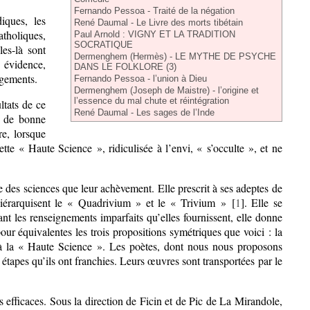
Fernando Pessoa - Traité de la négation
iques, les
René Daumal - Le Livre des morts tibétain
atholiques,
Paul Arnold : VIGNY ET LA TRADITION
SOCRATIQUE
les-là sont
Dermenghem (Hermès) - LE MYTHE DE PSYCHE
 évidence,
DANS LE FOLKLORE (3)
ragements.
Fernando Pessoa - l’union à Dieu
Dermenghem (Joseph de Maistre) - l’origine et
l’essence du mal chute et réintégration
ltats de ce
René Daumal - Les sages de l’Inde
s de bonne
re, lorsque
tte « Haute Science », ridiculisée à l’envi, « s’occulte », et ne
des sciences que leur achèvement. Elle prescrit à ses adeptes de
 hiérarquisent le « Quadrivium » et le « Trivium » [
1
]. Elle se
t les renseignements imparfaits qu’elles fournissent, elle donne
ur équivalentes les trois propositions symétriques que voici : la
re, à la « Haute Science ». Les poètes, dont nous nous proposons
 étapes qu’ils ont franchies. Leurs œuvres sont transportées par le
s efficaces. Sous la direction de Ficin et de Pic de La Mirandole,